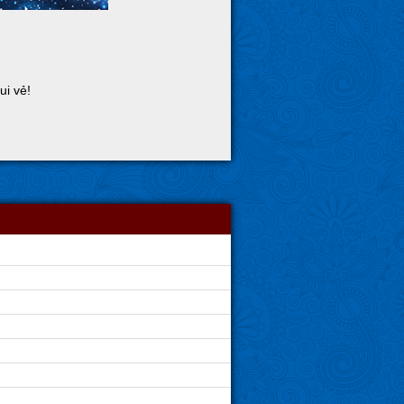
i vẻ!