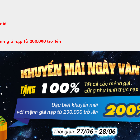
giá
h giá nạp từ 200.000 trở lên