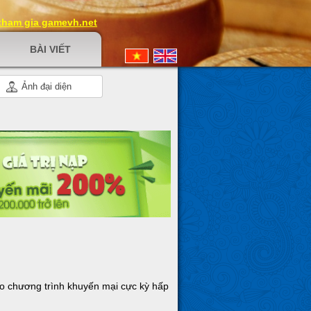
 tham gia gamevh.net
BÀI VIẾT
Ảnh đại diện
áo chương trình khuyến mại cực kỳ hấp