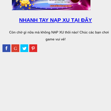
NHANH TAY NẠP XU TẠI ĐÂY
Còn chờ gì nữa mà không NẠP XU thôi nào! Chúc các bạn chơi
game vui vẻ!