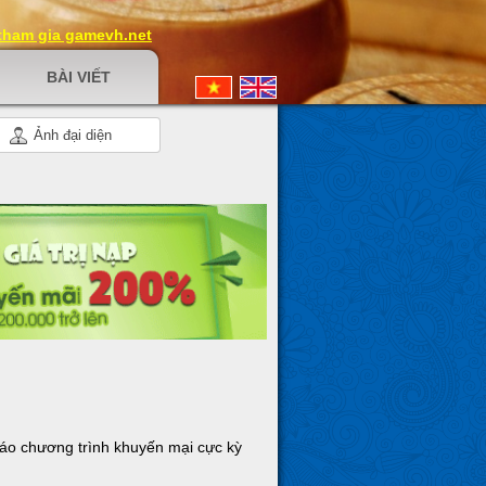
 tham gia gamevh.net
BÀI VIẾT
Ảnh đại diện
báo chương trình khuyến mại cực kỳ