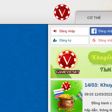
CỜ THẾ
Đăng nhập
Đăng nhậ
Đăng ký
Đăng nhậ
14/03: Khu
09:03 11/03/202
Đồng hành cù
hấp dẫn, thông tin