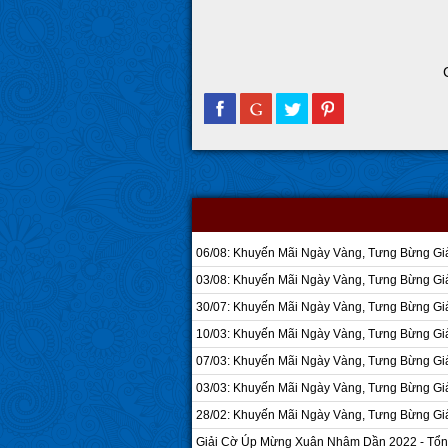
06/08: Khuyến Mãi Ngày Vàng, Tưng Bừng Giả
03/08: Khuyến Mãi Ngày Vàng, Tưng Bừng Giả
30/07: Khuyến Mãi Ngày Vàng, Tưng Bừng Giả
10/03: Khuyến Mãi Ngày Vàng, Tưng Bừng Giả
07/03: Khuyến Mãi Ngày Vàng, Tưng Bừng Giả
03/03: Khuyến Mãi Ngày Vàng, Tưng Bừng Giả
28/02: Khuyến Mãi Ngày Vàng, Tưng Bừng Giả
Giải Cờ Úp Mừng Xuân Nhâm Dần 2022 - Tổn