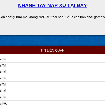
NHANH TAY NẠP XU TẠI ĐÂY
Còn chờ gì nữa mà không NẠP XU thôi nào! Chúc các bạn chơi game vu
TIN LIÊN QUAN
i Trí
i Trí
i Trí
i Trí
i Trí
i Trí
i Trí
g Kết