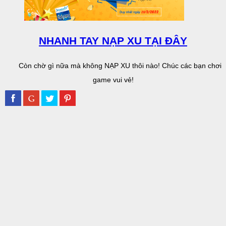
NHANH TAY NẠP XU TẠI ĐÂY
Còn chờ gì nữa mà không NẠP XU thôi nào! Chúc các bạn chơi
game vui vẻ!