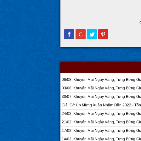
06/08: Khuyến Mãi Ngày Vàng, Tưng Bừng Giả
03/08: Khuyến Mãi Ngày Vàng, Tưng Bừng Giả
30/07: Khuyến Mãi Ngày Vàng, Tưng Bừng Giả
Giải Cờ Úp Mừng Xuân Nhâm Dần 2022 - Tổn
24/02: Khuyến Mãi Ngày Vàng, Tưng Bừng Giả
21/02: Khuyến Mãi Ngày Vàng, Tưng Bừng Giả
17/02: Khuyến Mãi Ngày Vàng, Tưng Bừng Giả
14/02: Khuyến Mãi Ngày Vàng, Tưng Bừng Giả