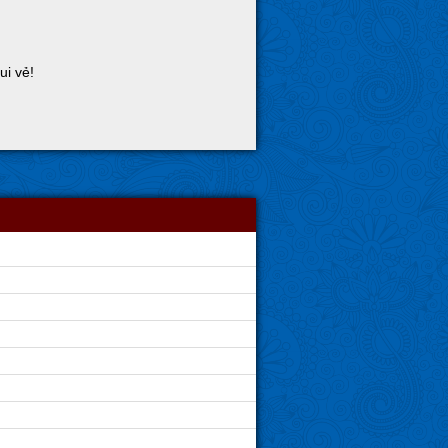
i vẻ!