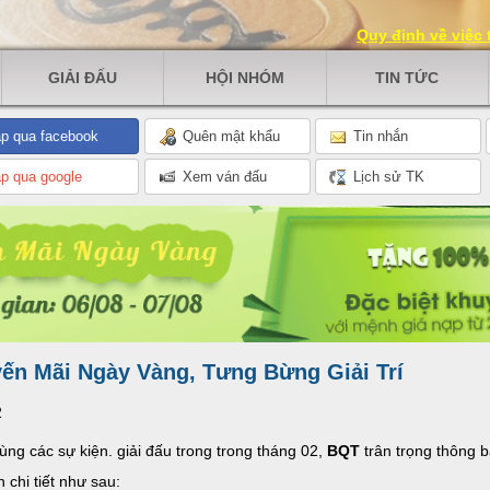
Quy định về việc
GIẢI ĐẤU
HỘI NHÓM
TIN TỨC
p qua facebook
Quên mật khẩu
Tin nhắn
p qua google
Xem ván đấu
Lịch sử TK
yến Mãi Ngày Vàng, Tưng Bừng Giải Trí
2
ng các sự kiện. giải đấu trong trong tháng 02,
BQT
trân trọng thông 
 chi tiết như sau: