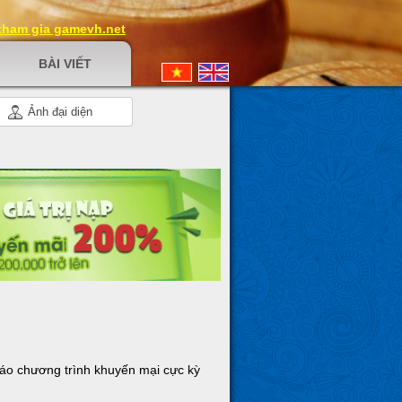
 tham gia gamevh.net
BÀI VIẾT
Ảnh đại diện
báo chương trình khuyến mại cực kỳ