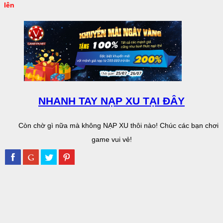
lên
NHANH TAY NẠP XU TẠI ĐÂY
Còn chờ gì nữa mà không NẠP XU thôi nào! Chúc các bạn chơi
game vui vẻ!